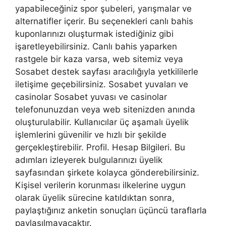
yapabileceğiniz spor şubeleri, yarışmalar ve
alternatifler içerir. Bu seçenekleri canlı bahis
kuponlarınızı oluşturmak istediğiniz gibi
işaretleyebilirsiniz. Canlı bahis yaparken
rastgele bir kaza varsa, web sitemiz veya
Sosabet destek sayfası aracılığıyla yetkililerle
iletişime geçebilirsiniz. Sosabet yuvaları ve
casinolar Sosabet yuvası ve casinolar
telefonunuzdan veya web sitenizden anında
oluşturulabilir. Kullanıcılar üç aşamalı üyelik
işlemlerini güvenilir ve hızlı bir şekilde
gerçekleştirebilir. Profil. Hesap Bilgileri. Bu
adımları izleyerek bulgularınızı üyelik
sayfasından şirkete kolayca gönderebilirsiniz.
Kişisel verilerin korunması ilkelerine uygun
olarak üyelik sürecine katıldıktan sonra,
paylaştığınız anketin sonuçları üçüncü taraflarla
paylaşılmayacaktır.