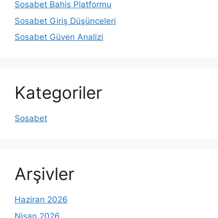
Sosabet Bahis Platformu
Sosabet Giriş Düşünceleri
Sosabet Güven Analizi
Kategoriler
Sosabet
Arşivler
Haziran 2026
Nisan 2026