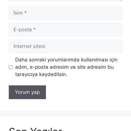
İsim
E-
posta
İnternet
sitesi
Daha sonraki yorumlarımda kullanılması için
adım, e-posta adresim ve site adresim bu
tarayıcıya kaydedilsin.