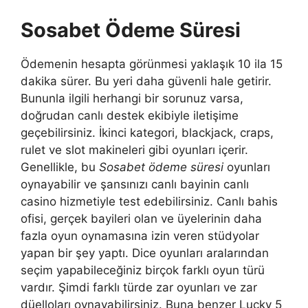
Sosabet Ödeme Süresi
Ödemenin hesapta görünmesi yaklaşık 10 ila 15
dakika sürer. Bu yeri daha güvenli hale getirir.
Bununla ilgili herhangi bir sorunuz varsa,
doğrudan canlı destek ekibiyle iletişime
geçebilirsiniz. İkinci kategori, blackjack, craps,
rulet ve slot makineleri gibi oyunları içerir.
Genellikle, bu
Sosabet ödeme süresi
oyunları
oynayabilir ve şansınızı canlı bayinin canlı
casino hizmetiyle test edebilirsiniz. Canlı bahis
ofisi, gerçek bayileri olan ve üyelerinin daha
fazla oyun oynamasına izin veren stüdyolar
yapan bir şey yaptı. Dice oyunları aralarından
seçim yapabileceğiniz birçok farklı oyun türü
vardır. Şimdi farklı türde zar oyunları ve zar
düelloları oynayabilirsiniz. Buna benzer Lucky 5