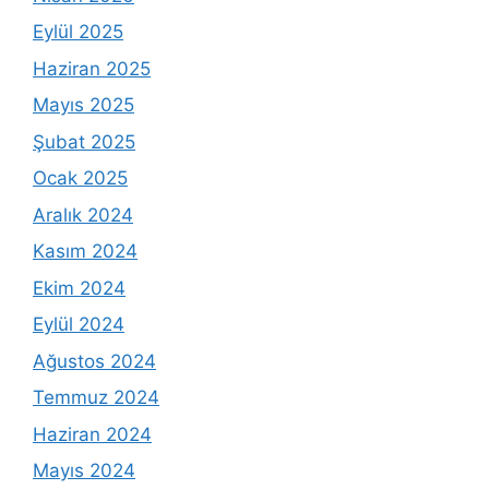
Eylül 2025
Haziran 2025
Mayıs 2025
Şubat 2025
Ocak 2025
Aralık 2024
Kasım 2024
Ekim 2024
Eylül 2024
Ağustos 2024
Temmuz 2024
Haziran 2024
Mayıs 2024