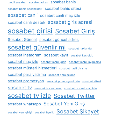
sosabet bahis
mobil sosabet
sosabet adres
sosabet bahis sitesi
sosabet bahis seçenekleri
sosabet canli
sosabet canli maç izle
sosabet giris adresi
sosabet canlı destek
sosabet girisi
Sosabet Giriş
Sosabet Güncel
sosabet güncel adres
sosabet güvenlir mi
sosabet hakkında
sosabet instagram
sosabet kayıt
sosabet kaç oldu
sosabet maç izle
sosabet mobil giriş
sosabet mobil uygulama
sosabet müşteri hizmetleri
sosabet nasil bir site
sosabet para yatirma
sosabet para çekme
sosabet promosyon
sosabet promosyon kodu
sosabet sitesi
sosabet tv
sosabet tv canli maç
sosabet tv canli maç izle
sosabet tv izle
Sosabet Twitter
Sosabet Yeni Giriş
sosabet whatsapp
Sosabet Şikayet
sosabet yeni girişi
sosabet üyelik