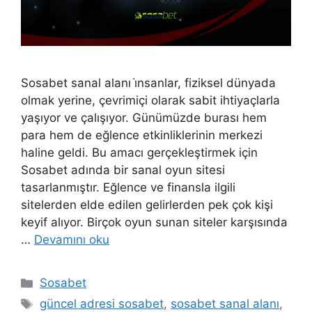
Sosabet sanal alanı i̇nsanlar, fiziksel dünyada
olmak yerine, çevrimiçi olarak sabit ihtiyaçlarla
yaşıyor ve çalışıyor. Günümüzde burası hem
para hem de eğlence etkinliklerinin merkezi
haline geldi. Bu amacı gerçekleştirmek için
Sosabet adında bir sanal oyun sitesi
tasarlanmıştır. Eğlence ve finansla ilgili
sitelerden elde edilen gelirlerden pek çok kişi
keyif alıyor. Birçok oyun sunan siteler karşısında
…
Devamını oku
Kategoriler
Sosabet
Etiketler
güncel adresi sosabet
,
sosabet sanal alanı
,