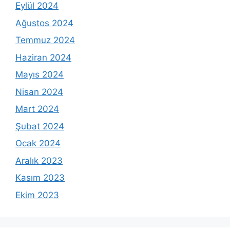
Eylül 2024
Ağustos 2024
Temmuz 2024
Haziran 2024
Mayıs 2024
Nisan 2024
Mart 2024
Şubat 2024
Ocak 2024
Aralık 2023
Kasım 2023
Ekim 2023