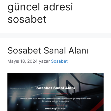
güncel adresi
sosabet
Sosabet Sanal Alanı
Mayıs 18, 2024
yazar
Sosabet