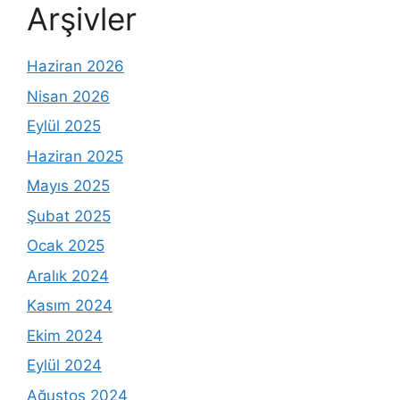
Arşivler
Haziran 2026
Nisan 2026
Eylül 2025
Haziran 2025
Mayıs 2025
Şubat 2025
Ocak 2025
Aralık 2024
Kasım 2024
Ekim 2024
Eylül 2024
Ağustos 2024