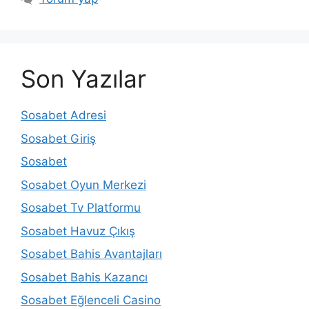
Son Yazılar
Sosabet Adresi
Sosabet Giriş
Sosabet
Sosabet Oyun Merkezi
Sosabet Tv Platformu
Sosabet Havuz Çıkış
Sosabet Bahis Avantajları
Sosabet Bahis Kazancı
Sosabet Eğlenceli Casino