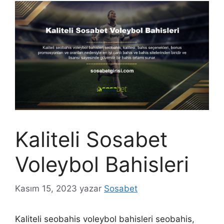
Kaliteli Sosabet
Voleybol Bahisleri
Kasım 15, 2023
yazar
Sosabet
Kaliteli seobahis voleybol bahisleri seobahis,