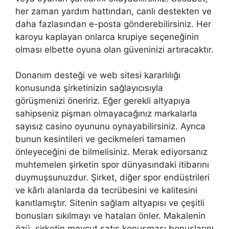
her zaman yardım hattından, canlı destekten ve
daha fazlasından e-posta gönderebilirsiniz. Her
karoyu kaplayan onlarca krupiye seçeneğinin
olması elbette oyuna olan güveninizi artıracaktır.
Donanım desteği ve web sitesi kararlılığı
konusunda şirketinizin sağlayıcısıyla
görüşmenizi öneririz. Eğer gerekli altyapıya
sahipseniz pişman olmayacağınız markalarla
sayısız casino oyununu oynayabilirsiniz. Ayrıca
bunun kesintileri ve gecikmeleri tamamen
önleyeceğini de bilmelisiniz. Merak ediyorsanız
muhtemelen şirketin spor dünyasındaki itibarını
duymuşsunuzdur. Şirket, diğer spor endüstrileri
ve kârlı alanlarda da tecrübesini ve kalitesini
kanıtlamıştır. Sitenin sağlam altyapısı ve çeşitli
bonusları sıkılmayı ve hataları önler. Makalenin
özü, şirketin mevcut satış konuşması bonuslarını