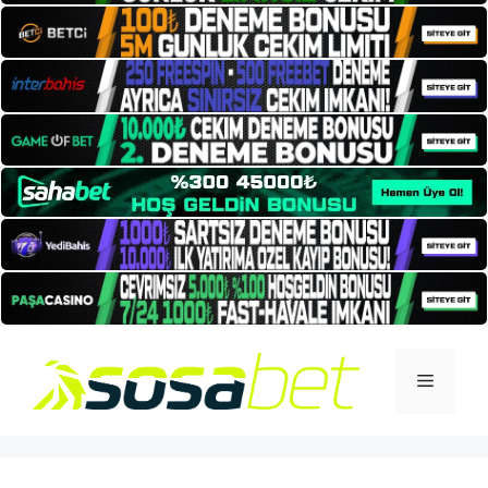
İçeriğe
atla
Menü