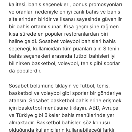
kalitesi, bahis seçenekleri, bonus promosyonları
ve oranları nedeniyle en iyi canlı bahis ve bahis
sitelerinden biridir ve lisansı sayesinde güvenilir
bir bahis ortamı sunar. Kısa geçmişine rağmen
kısa sürede en popüler restoranlardan biri
haline geldi. Sosabet voleybol bahisleri bahis
seçeneği, kullanıcıdan tüm puanları alır. Sitenin
bahis seçenekleri arasında futbol bahisleri iyi
bilinirken basketbol, ​​voleybol, tenis gibi sporlar
da popülerdir.
Sosabet bölümüne tıklayın ve futbol, ​​tenis,
basketbol ve voleybol gibi sporlar bir gönderiye
atansın. Sosabet basketbol bahislerine erişmek
için basketbol menüsüne tıklayın. ABD, Avrupa
ve Türkiye gibi ülkeler bahis menülerinde yer
almaktadır. Basketbol bahisleri söz konusu
olduğunda kullanıcıların kullanabileceği farklı