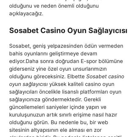
olduğunu ve neden önemli olduğunu
açıklayacağız.
Sosabet Casino Oyun Sağlayıcısı
Sosabet, geniş yelpazesinden ödün vermeden
bahis oyunlarını geliştirmeye devam
ediyor.Daha sonra doğrudan E-spor bölümüne
giderseniz yine özel oyun unsurlarımızın
olduğunu göreceksiniz. Elbette
Sosabet casino
oyun sağlayıcısı
yüksek kaliteli casino oyun
sağlayıcıları öncelikle lisanslı platformları oyun
sağlayıcınıza göndermektedir. Gerekli
güncellemeleri saniyeler içinde yapın ve
kuruluşunuzun artık sınırlı erişime nasıl hazır
olduğunu görün. Bu nedenle bu, bir web
sitesinin altyapısının ele alması en zor