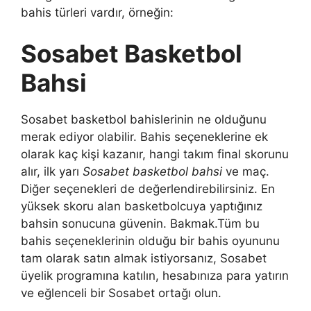
bahis türleri vardır, örneğin:
Sosabet Basketbol
Bahsi
Sosabet basketbol bahislerinin ne olduğunu
merak ediyor olabilir. Bahis seçeneklerine ek
olarak kaç kişi kazanır, hangi takım final skorunu
alır, ilk yarı
Sosabet basketbol bahsi
ve maç.
Diğer seçenekleri de değerlendirebilirsiniz. En
yüksek skoru alan basketbolcuya yaptığınız
bahsin sonucuna güvenin. Bakmak.Tüm bu
bahis seçeneklerinin olduğu bir bahis oyununu
tam olarak satın almak istiyorsanız, Sosabet
üyelik programına katılın, hesabınıza para yatırın
ve eğlenceli bir Sosabet ortağı olun.