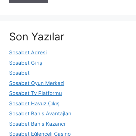
Son Yazılar
Sosabet Adresi
Sosabet Giriş
Sosabet
Sosabet Oyun Merkezi
Sosabet Tv Platformu
Sosabet Havuz Çıkış
Sosabet Bahis Avantajları
Sosabet Bahis Kazancı
Sosabet Eğlenceli Casino