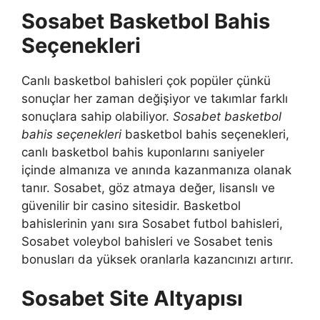
Sosabet Basketbol Bahis
Seçenekleri
Canlı basketbol bahisleri çok popüler çünkü
sonuçlar her zaman değişiyor ve takımlar farklı
sonuçlara sahip olabiliyor.
Sosabet basketbol
bahis seçenekleri
basketbol bahis seçenekleri,
canlı basketbol bahis kuponlarını saniyeler
içinde almanıza ve anında kazanmanıza olanak
tanır. Sosabet, göz atmaya değer, lisanslı ve
güvenilir bir casino sitesidir. Basketbol
bahislerinin yanı sıra Sosabet futbol bahisleri,
Sosabet voleybol bahisleri ve Sosabet tenis
bonusları da yüksek oranlarla kazancınızı artırır.
Sosabet Site Altyapısı