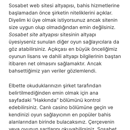
Sosabet web sitesi altyapısı, bahis hizmetlerine
başlamadan önce şirketin niteliklerini açıklar.
Diyelim ki üye olmak istiyorsunuz ancak sitenin
size uygun olup olmadığından emin değilsiniz.
Sosabet site altyapısı
sitesinin altyapı
üyesiyseniz sunulan diğer oyun sağlayıcılara da
göz atabilirsiniz. Açıkçası en büyük önceliğimiz
oyunun lisans ve dahili altyapı bilgilerinin baştan
itibaren net olmasını sağlamaktır. Ancak
bahsettiğimiz yan veriler gözlemlendi.
Elbette okuduklarınızın şirket tarafından
belirtilmediğinden emin olmak için ana
sayfadaki “Hakkında” bölümünü kontrol
edebilirsiniz. Canlı casino bölümüne geçin ve
kendinizi oyun sağlayıcının en popüler bahis
alanlarından birinde bulacaksınız. Çerçevenin
veya oyunun şartlarını okuyabilirsiniz. Sosabet,