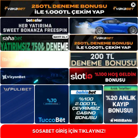
×
SOSABET GİRİŞ İÇİN TIKLAYINIZ!