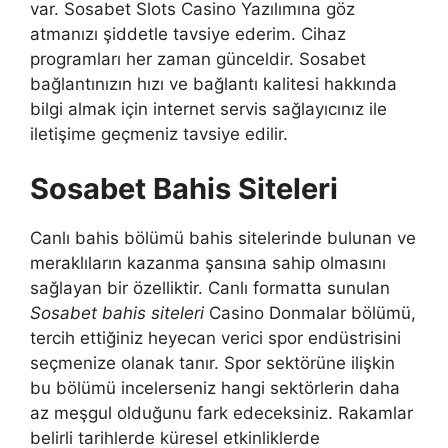
var. Sosabet Slots Casino Yazılımına göz
atmanızı şiddetle tavsiye ederim. Cihaz
programları her zaman günceldir. Sosabet
bağlantınızın hızı ve bağlantı kalitesi hakkında
bilgi almak için internet servis sağlayıcınız ile
iletişime geçmeniz tavsiye edilir.
Sosabet Bahis Siteleri
Canlı bahis bölümü bahis sitelerinde bulunan ve
meraklıların kazanma şansına sahip olmasını
sağlayan bir özelliktir. Canlı formatta sunulan
Sosabet bahis siteleri
Casino Donmalar bölümü,
tercih ettiğiniz heyecan verici spor endüstrisini
seçmenize olanak tanır. Spor sektörüne ilişkin
bu bölümü incelerseniz hangi sektörlerin daha
az meşgul olduğunu fark edeceksiniz. Rakamlar
belirli tarihlerde küresel etkinliklerde