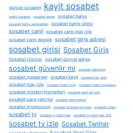
kayit sosabet
güncel sosabet
sosabet bahis
mobil sosabet
sosabet adres
sosabet bahis sitesi
sosabet bahis seçenekleri
sosabet canli
sosabet canli maç izle
sosabet giris adresi
sosabet canlı destek
sosabet girisi
Sosabet Giriş
Sosabet Güncel
sosabet güncel adres
sosabet güvenlir mi
sosabet hakkında
sosabet instagram
sosabet kayıt
sosabet kaç oldu
sosabet maç izle
sosabet mobil giriş
sosabet mobil uygulama
sosabet müşteri hizmetleri
sosabet nasil bir site
sosabet para yatirma
sosabet para çekme
sosabet promosyon
sosabet promosyon kodu
sosabet sitesi
sosabet tv
sosabet tv canli maç
sosabet tv canli maç izle
sosabet tv izle
Sosabet Twitter
Sosabet Yeni Giriş