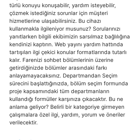
türlü konuyu konuşabilir, yardım isteyebilir,
çözmek istediğiniz sorunlar için müşteri
hizmetlerine ulaşabilirsiniz. Bu cihazı
kullanmakla ilgileniyor musunuz? Sorularınızı
yanıtlarken bilgili ekibimizin sarsılmaz bağlılığına
kendinizi kaptırın. Web yayını yardım hattında
tartışılan ilgi çekici konular formatlarında tutarlı
kalır. Farenizi sohbet bölümlerinin üzerine
getirdiğinizde bölümler arasındaki farkı
anlayamayacaksınız. Departmandan Seçim
sürecini başlattığınızda, bölüm seçim formunda
proje kapsamındaki tüm departmanların
kullandığı formüller karşınıza çıkacaktır. Bu ne
anlama geliyor? Belirli bir kategoriye girmeyen
çalışmalara özel ilgi, yardım, yorum ve öneriler
verilecektir.