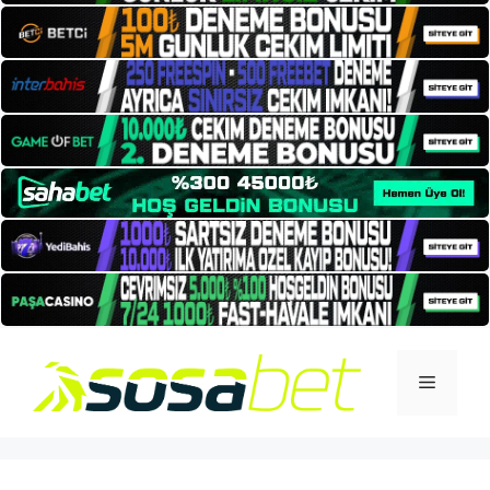
İçeriğe
atla
Menü