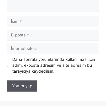
İsim
E-
posta
İnternet
sitesi
Daha sonraki yorumlarımda kullanılması için
adım, e-posta adresim ve site adresim bu
tarayıcıya kaydedilsin.