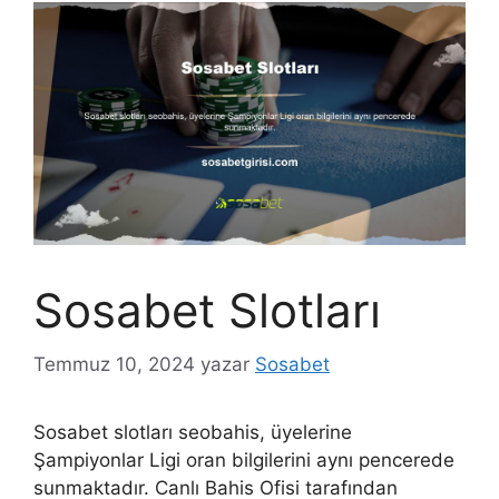
Sosabet Slotları
Temmuz 10, 2024
yazar
Sosabet
Sosabet slotları seobahis, üyelerine
Şampiyonlar Ligi oran bilgilerini aynı pencerede
sunmaktadır. Canlı Bahis Ofisi tarafından