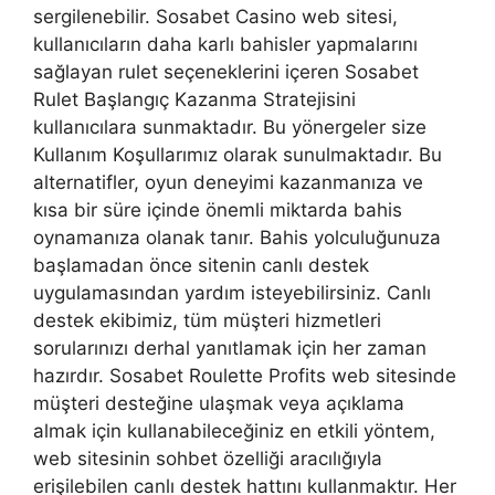
sergilenebilir. Sosabet Casino web sitesi,
kullanıcıların daha karlı bahisler yapmalarını
sağlayan rulet seçeneklerini içeren Sosabet
Rulet Başlangıç ​​Kazanma Stratejisini
kullanıcılara sunmaktadır. Bu yönergeler size
Kullanım Koşullarımız olarak sunulmaktadır. Bu
alternatifler, oyun deneyimi kazanmanıza ve
kısa bir süre içinde önemli miktarda bahis
oynamanıza olanak tanır. Bahis yolculuğunuza
başlamadan önce sitenin canlı destek
uygulamasından yardım isteyebilirsiniz. Canlı
destek ekibimiz, tüm müşteri hizmetleri
sorularınızı derhal yanıtlamak için her zaman
hazırdır. Sosabet Roulette Profits web sitesinde
müşteri desteğine ulaşmak veya açıklama
almak için kullanabileceğiniz en etkili yöntem,
web sitesinin sohbet özelliği aracılığıyla
erişilebilen canlı destek hattını kullanmaktır. Her