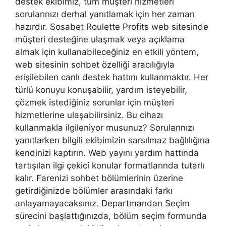
destek ekibimiz, tüm müşteri hizmetleri
sorularınızı derhal yanıtlamak için her zaman
hazırdır. Sosabet Roulette Profits web sitesinde
müşteri desteğine ulaşmak veya açıklama
almak için kullanabileceğiniz en etkili yöntem,
web sitesinin sohbet özelliği aracılığıyla
erişilebilen canlı destek hattını kullanmaktır. Her
türlü konuyu konuşabilir, yardım isteyebilir,
çözmek istediğiniz sorunlar için müşteri
hizmetlerine ulaşabilirsiniz. Bu cihazı
kullanmakla ilgileniyor musunuz? Sorularınızı
yanıtlarken bilgili ekibimizin sarsılmaz bağlılığına
kendinizi kaptırın. Web yayını yardım hattında
tartışılan ilgi çekici konular formatlarında tutarlı
kalır. Farenizi sohbet bölümlerinin üzerine
getirdiğinizde bölümler arasındaki farkı
anlayamayacaksınız. Departmandan Seçim
sürecini başlattığınızda, bölüm seçim formunda