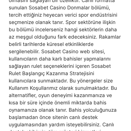
olmasını sağlayan bir özelliktir. Canlı formatta
sunulan Sosabet Casino Donmalar bölümü,
tercih ettiğiniz heyecan verici spor endüstrisini
seçmenize olanak tanır. Spor sektörüne ilişkin
bu bölümü incelerseniz hangi sektörlerin daha
az meşgul olduğunu fark edeceksiniz. Rakamlar
belirli tarihlerde küresel etkinliklerde
sergilenebilir. Sosabet Casino web sitesi,
kullanıcıların daha karlı bahisler yapmalarını
sağlayan rulet seçeneklerini içeren Sosabet
Rulet Başlangıç ​​Kazanma Stratejisini
kullanıcılara sunmaktadır. Bu yönergeler size
Kullanım Koşullarımız olarak sunulmaktadır. Bu
alternatifler, oyun deneyimi kazanmanıza ve
kısa bir süre içinde önemli miktarda bahis
oynamanıza olanak tanır. Bahis yolculuğunuza
başlamadan önce sitenin canlı destek
uygulamasından yardım isteyebilirsiniz. Canlı