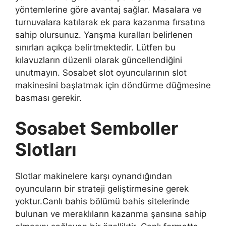
yöntemlerine göre avantaj sağlar. Masalara ve
turnuvalara katılarak ek para kazanma fırsatına
sahip olursunuz. Yarışma kuralları belirlenen
sınırları açıkça belirtmektedir. Lütfen bu
kılavuzların düzenli olarak güncellendiğini
unutmayın. Sosabet slot oyuncularının slot
makinesini başlatmak için döndürme düğmesine
basması gerekir.
Sosabet Semboller
Slotları
Slotlar makinelere karşı oynandığından
oyuncuların bir strateji geliştirmesine gerek
yoktur.Canlı bahis bölümü bahis sitelerinde
bulunan ve meraklıların kazanma şansına sahip