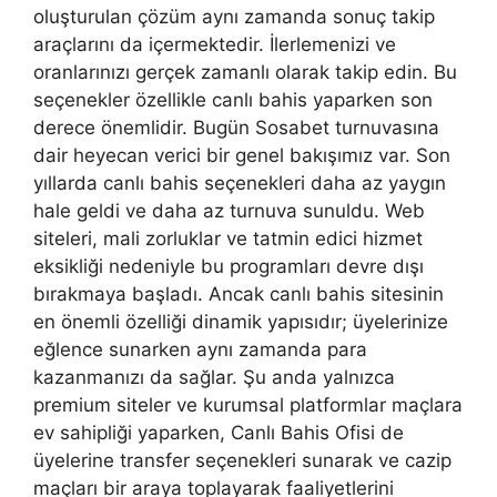
oluşturulan çözüm aynı zamanda sonuç takip
araçlarını da içermektedir. İlerlemenizi ve
oranlarınızı gerçek zamanlı olarak takip edin. Bu
seçenekler özellikle canlı bahis yaparken son
derece önemlidir. Bugün Sosabet turnuvasına
dair heyecan verici bir genel bakışımız var. Son
yıllarda canlı bahis seçenekleri daha az yaygın
hale geldi ve daha az turnuva sunuldu. Web
siteleri, mali zorluklar ve tatmin edici hizmet
eksikliği nedeniyle bu programları devre dışı
bırakmaya başladı. Ancak canlı bahis sitesinin
en önemli özelliği dinamik yapısıdır; üyelerinize
eğlence sunarken aynı zamanda para
kazanmanızı da sağlar. Şu anda yalnızca
premium siteler ve kurumsal platformlar maçlara
ev sahipliği yaparken, Canlı Bahis Ofisi de
üyelerine transfer seçenekleri sunarak ve cazip
maçları bir araya toplayarak faaliyetlerini