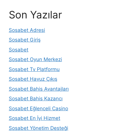
Son Yazılar
Sosabet Adresi
Sosabet Giriş
Sosabet
Sosabet Oyun Merkezi
Sosabet Tv Platformu
Sosabet Havuz Çıkış
Sosabet Bahis Avantajları
Sosabet Bahis Kazancı
Sosabet Eğlenceli Casino
Sosabet En İyi Hizmet
Sosabet Yönetim Desteği