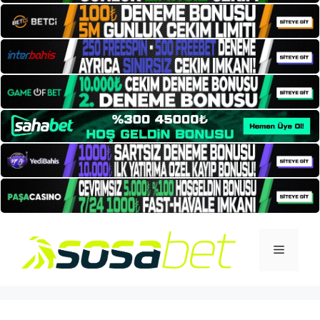
İçeriğe
atla
Menü