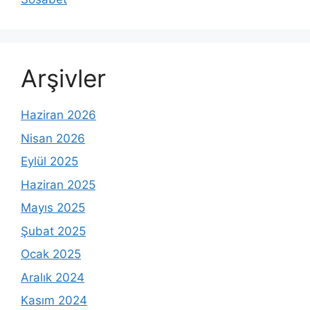
Arşivler
Haziran 2026
Nisan 2026
Eylül 2025
Haziran 2025
Mayıs 2025
Şubat 2025
Ocak 2025
Aralık 2024
Kasım 2024