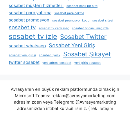
sosabet müşteri hizmetleri
sosabet nasil bir site
sosabet para yatirma
sosabet para çekme
sosabet promosyon
sosabet promosyon kodu
sosabet sitesi
sosabet tv
sosabet tv canli maç
sosabet tv canli maç izle
sosabet tv izle
Sosabet Twitter
Sosabet Yeni Giriş
sosabet whatsapp
Sosabet Şikayet
sosabet yeni girişi
sosabet üyelik
twitter sosabet
yeni adresi sosabet
yeni giris sosabet
Avrasya'nın en büyük reklam platformunda olmak için
Microsoft Teams:
reklam@avrasyamarketing.com
adresimizden veya Telegram: @Avrasyamarketing
adresimizden irtibat kurabilirsiniz. (Tek iletişim
adreslerimiz teams / telegram ve mail adresimizdir.
Harici hiçbir iletişim adresimiz bulunmamaktadır.
Lütfen itibar etmeyiniz.) Türkiye yasalarına göre 7258