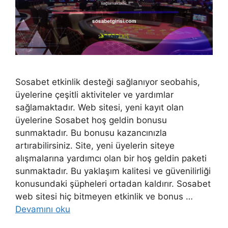
Sosabet etkinlik desteği sağlanıyor seobahis,
üyelerine çeşitli aktiviteler ve yardımlar
sağlamaktadır. Web sitesi, yeni kayıt olan
üyelerine Sosabet hoş geldin bonusu
sunmaktadır. Bu bonusu kazancınızla
artırabilirsiniz. Site, yeni üyelerin siteye
alışmalarına yardımcı olan bir hoş geldin paketi
sunmaktadır. Bu yaklaşım kalitesi ve güvenilirliği
konusundaki şüpheleri ortadan kaldırır. Sosabet
web sitesi hiç bitmeyen etkinlik ve bonus …
Devamını oku