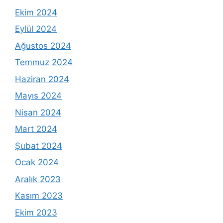
Ekim 2024
Eylül 2024
Ağustos 2024
Temmuz 2024
Haziran 2024
Mayıs 2024
Nisan 2024
Mart 2024
Şubat 2024
Ocak 2024
Aralık 2023
Kasım 2023
Ekim 2023