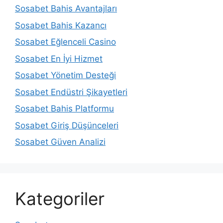
Sosabet Bahis Avantajları
Sosabet Bahis Kazancı
Sosabet Eğlenceli Casino
Sosabet En İyi Hizmet
Sosabet Yönetim Desteği
Sosabet Endüstri Şikayetleri
Sosabet Bahis Platformu
Sosabet Giriş Düşünceleri
Sosabet Güven Analizi
Kategoriler