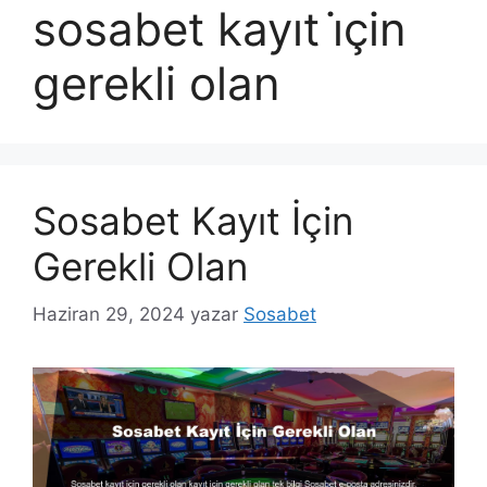
sosabet kayıt i̇çin
gerekli olan
Sosabet Kayıt İçin
Gerekli Olan
Haziran 29, 2024
yazar
Sosabet