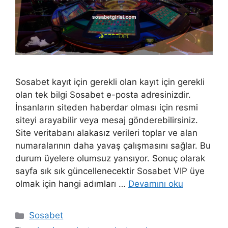
Sosabet kayıt için gerekli olan kayıt için gerekli
olan tek bilgi Sosabet e-posta adresinizdir.
İnsanların siteden haberdar olması için resmi
siteyi arayabilir veya mesaj gönderebilirsiniz.
Site veritabanı alakasız verileri toplar ve alan
numaralarının daha yavaş çalışmasını sağlar. Bu
durum üyelere olumsuz yansıyor. Sonuç olarak
sayfa sık sık güncellenecektir Sosabet VIP üye
olmak için hangi adımları …
Devamını oku
Kategoriler
Sosabet