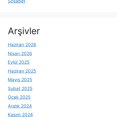
Sosabet
Arşivler
Haziran 2026
Nisan 2026
Eylül 2025
Haziran 2025
Mayıs 2025
Şubat 2025
Ocak 2025
Aralık 2024
Kasım 2024