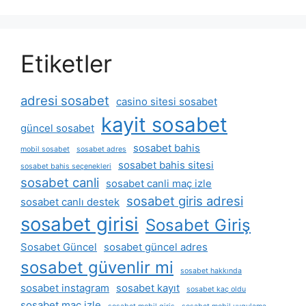
Etiketler
adresi sosabet
casino sitesi sosabet
kayit sosabet
güncel sosabet
sosabet bahis
mobil sosabet
sosabet adres
sosabet bahis sitesi
sosabet bahis seçenekleri
sosabet canli
sosabet canli maç izle
sosabet giris adresi
sosabet canlı destek
sosabet girisi
Sosabet Giriş
Sosabet Güncel
sosabet güncel adres
sosabet güvenlir mi
sosabet hakkında
sosabet instagram
sosabet kayıt
sosabet kaç oldu
sosabet maç izle