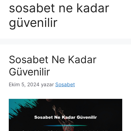
sosabet ne kadar
güvenilir
Sosabet Ne Kadar
Güvenilir
Ekim 5, 2024
yazar
Sosabet