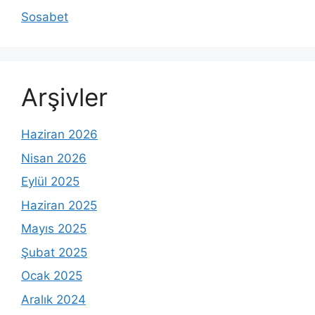
Sosabet
Arşivler
Haziran 2026
Nisan 2026
Eylül 2025
Haziran 2025
Mayıs 2025
Şubat 2025
Ocak 2025
Aralık 2024