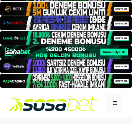
İçeriğe
atla
Menü