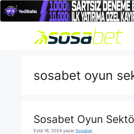
İçeriğe
atla
sosabet oyun se
Sosabet Oyun Sektö
Eylül 18, 2024
yazar
Sosabet