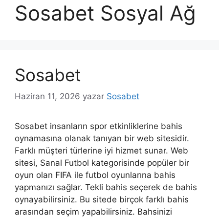
Sosabet Sosyal Ağ
Sosabet
Haziran 11, 2026
yazar
Sosabet
Sosabet insanların spor etkinliklerine bahis
oynamasına olanak tanıyan bir web sitesidir.
Farklı müşteri türlerine iyi hizmet sunar. Web
sitesi, Sanal Futbol kategorisinde popüler bir
oyun olan FIFA ile futbol oyunlarına bahis
yapmanızı sağlar. Tekli bahis seçerek de bahis
oynayabilirsiniz. Bu sitede birçok farklı bahis
arasından seçim yapabilirsiniz. Bahsinizi