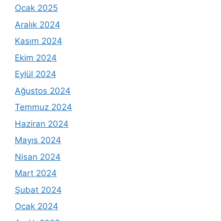
Ocak 2025
Aralık 2024
Kasım 2024
Ekim 2024
Eylül 2024
Ağustos 2024
Temmuz 2024
Haziran 2024
Mayıs 2024
Nisan 2024
Mart 2024
Şubat 2024
Ocak 2024