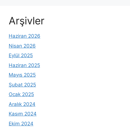
Arşivler
Haziran 2026
Nisan 2026
Eylül 2025
Haziran 2025
Mayıs 2025
Şubat 2025
Ocak 2025
Aralık 2024
Kasım 2024
Ekim 2024