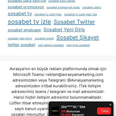
sosabet para yatirma
sosabet para çekme
sosabet promosyon
sosabet promosyon kodu
sosabet sitesi
sosabet tv
sosabet tv canli maç
sosabet tv canli maç izle
sosabet tv izle
Sosabet Twitter
Sosabet Yeni Giriş
sosabet whatsapp
Sosabet Şikayet
sosabet yeni girişi
sosabet üyelik
twitter sosabet
yeni adresi sosabet
yeni giris sosabet
Avrasya'nın en büyük reklam platformunda olmak için
Microsoft Teams:
reklam@avrasyamarketing.com
adresimizden veya Telegram: @Avrasyamarketing
adresimizden irtibat kurabilirsiniz. (Tek iletişim
adreslerimiz teams / telegram ve mail adresimizdir.
Harici hiçbir iletişim adresimiz bulunmamaktadır.
Lütfen itibar etmeyiniz.) Türkiye yasalarına göre 7258
sayılı kanun uyarınca yasa dışı bahis oynamanın
cezaları mevcuttur. Şu an bulunduğunuz site hiç bir