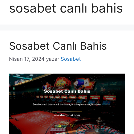
sosabet canlı bahis
Sosabet Canlı Bahis
Nisan 17, 2024
yazar
Sosabet