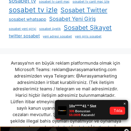
sosabet tv
sosabet tv canli maç
sosabet tv canli maç izle
sosabet tv izle
Sosabet Twitter
Sosabet Yeni Giriş
sosabet whatsapp
Sosabet Şikayet
sosabet yeni girişi
sosabet üyelik
twitter sosabet
yeni adresi sosabet
yeni giris sosabet
Avrasya'nın en büyük reklam platformunda olmak için
Microsoft Teams:
reklam@avrasyamarketing.com
adresimizden veya Telegram: @Avrasyamarketing
adresimizden irtibat kurabilirsiniz. (Tek iletişim
adreslerimiz teams / telegram ve mail adresimizdir.
Harici hiçbir iletişim adresimiz bulunmamaktadır.
Lütfen itibar etmeyiniz.) Türkiye yasalarına göre 7258
sayılı kanun uyarınca yasa dışı bahis oynamanın
cezaları mevcuttur. Şu an bulunduğunuz site hiç bir
şekilde illegal bahis oyunları oynatmıyor ve oynamaya
aracı olmuyordur.
tudorbet
|
oslobet
|
betlondra
|
×